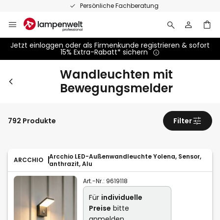
Zum
Persönliche Fachberatung
Inhalt
springen
Jetzt einloggen oder als Firmenkunde registrieren & sofort
15% Extra-Rabatt* sichern
Wandleuchten mit
Bewegungsmelder
792 Produkte
Filter
Arcchio LED-Außenwandleuchte Yolena, Sensor,
ARCCHIO
anthrazit, Alu
Art.-Nr.:
9619118
Für
individuelle
Preise
bitte
anmelden