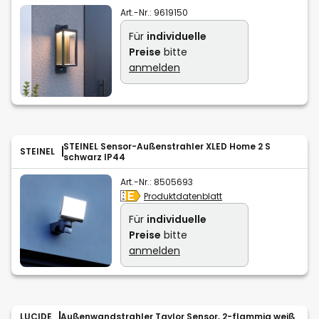
Art.-Nr.:
9619150
Für
individuelle
Preise
bitte
anmelden
STEINEL Sensor-Außenstrahler XLED Home 2 S
STEINEL
schwarz IP44
Art.-Nr.:
8505693
Produktdatenblatt
Für
individuelle
Preise
bitte
anmelden
LUCIDE
Außenwandstrahler Taylor Sensor, 2-flammig weiß