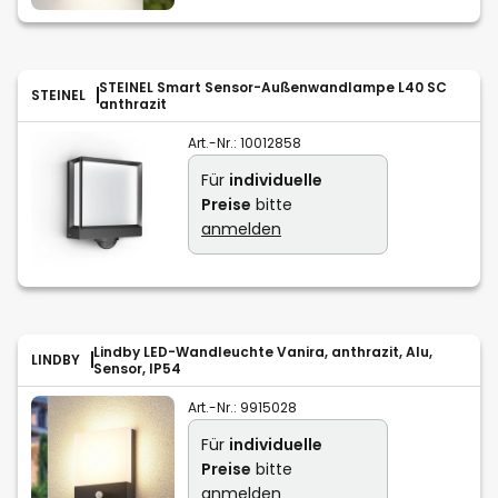
STEINEL Smart Sensor-Außenwandlampe L40 SC
STEINEL
anthrazit
Art.-Nr.:
10012858
Für
individuelle
Preise
bitte
anmelden
Lindby LED-Wandleuchte Vanira, anthrazit, Alu,
LINDBY
Sensor, IP54
Art.-Nr.:
9915028
Für
individuelle
Preise
bitte
anmelden