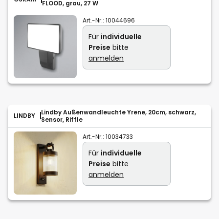
FLOOD, grau, 27 W
Art.-Nr.:
10044696
Für
individuelle
Preise
bitte
anmelden
Lindby Außenwandleuchte Yrene, 20cm, schwarz,
LINDBY
Sensor, Riffle
Art.-Nr.:
10034733
Für
individuelle
Preise
bitte
anmelden