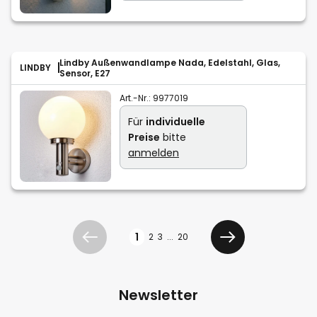
Lindby Außenwandlampe Nada, Edelstahl, Glas,
LINDBY
Sensor, E27
Art.-Nr.:
9977019
Für
individuelle
Preise
bitte
anmelden
Seite
1
2
3
...
20
Zurück
Weiter
Newsletter