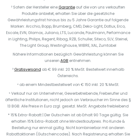
² Sofern der Hersteller eine
Garantie
auf die von uns verkauften
Produkte anbietet, erhalten Sie über die gesetzliche
Gewährleistungsfrist hinaus bis zu 5 Jahre Garantie auf folgende
Marken: Arcchio, Bopp, Brumberg, CMD, Deko-Light, Dotlux, Erco,
Escale, EVN, Glamox, Juliana, LTS, Lucande, Paulmann, Performance
in Lighting, Philips, Regent, Ribag, RZB, Schuller, Siteco, SLV, Steinel,
The Light Group, Westinghouse, WIBRE, XAL, Zumtobel
Nähere Informationen bezüglich Gewährleistung können Sie
unseren
AGB
entnehmen.
³
Gratisversand
ab € 99 inkl. 20 % MwSt. Bestellwert innerhalb
Österreichs.
⁴ ab einem Mindestbestellwert von € 150 inkl. 20 % MwSt.
⁵ Verkauf nur an Unternehmer, Gewerbetreibende, Freiberufler und
öffentliche Institutionen, nicht jedoch an Verbraucher im Sinne des §
13 BGB. Alle Preise in Euro zzgl. gesetzl. MwSt. Angebote freibleibend
* 15% Extra-Rabatt | Der Gutschein ist ab Erhalt 90 Tage gültig. Sie
erhalten 15% Extra-Rabatt ohne Mindestkaufpreis. Pro Kunde &
Bestellung nur einmal gültig. Nicht kombinierbar mit anderen
Rabattaktionen (Gutscheincodes). Nach Registrierung erhalten Sie