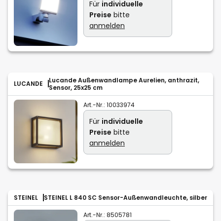
Für
individuelle
Preise
bitte
anmelden
Lucande Außenwandlampe Aurelien, anthrazit,
LUCANDE
Sensor, 25x25 cm
Art.-Nr.:
10033974
Für
individuelle
Preise
bitte
anmelden
STEINEL
STEINEL L 840 SC Sensor-Außenwandleuchte, silber
Art.-Nr.:
8505781