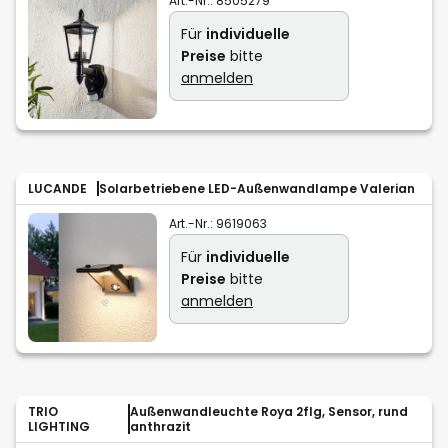
Art.-Nr.:
8505279
Für
individuelle
Preise
bitte
anmelden
LUCANDE
Solarbetriebene LED-Außenwandlampe Valerian
Art.-Nr.:
9619063
Für
individuelle
Preise
bitte
anmelden
TRIO
Außenwandleuchte Roya 2flg, Sensor, rund
LIGHTING
anthrazit