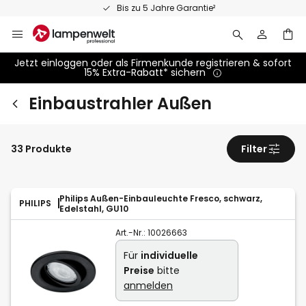
Zum
Persönliche Fachberatung
Inhalt
springen
Jetzt einloggen oder als Firmenkunde registrieren & sofort
15% Extra-Rabatt* sichern
Einbaustrahler Außen
33 Produkte
Filter
Philips Außen-Einbauleuchte Fresco, schwarz,
PHILIPS
Edelstahl, GU10
Art.-Nr.:
10026663
Für
individuelle
Preise
bitte
anmelden