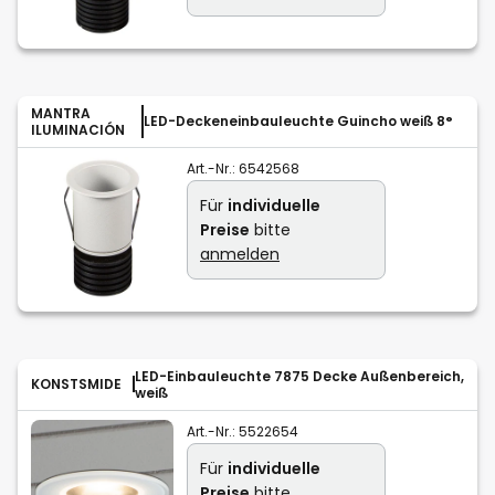
MANTRA
LED-Deckeneinbauleuchte Guincho weiß 8°
ILUMINACIÓN
Art.-Nr.:
6542568
Für
individuelle
Preise
bitte
anmelden
LED-Einbauleuchte 7875 Decke Außenbereich,
KONSTSMIDE
weiß
Art.-Nr.:
5522654
Für
individuelle
Preise
bitte