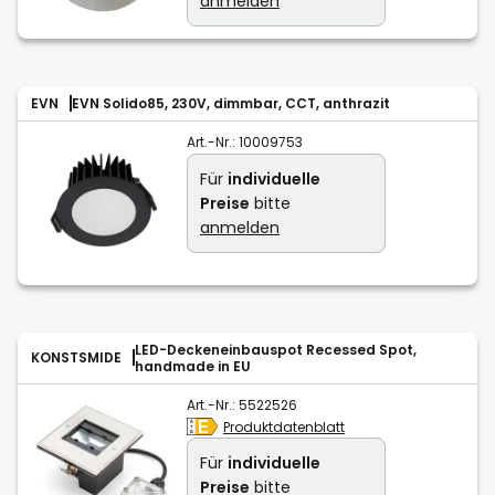
anmelden
EVN
EVN Solido85, 230V, dimmbar, CCT, anthrazit
Art.-Nr.:
10009753
Für
individuelle
Preise
bitte
anmelden
LED-Deckeneinbauspot Recessed Spot,
KONSTSMIDE
handmade in EU
Art.-Nr.:
5522526
Produktdatenblatt
Für
individuelle
Preise
bitte