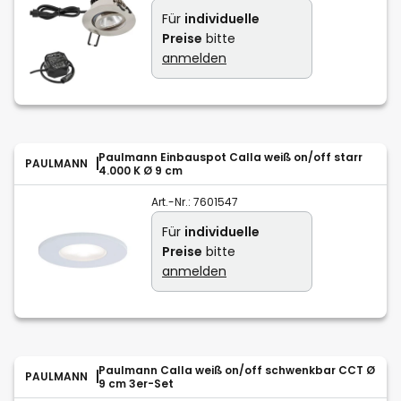
Für
individuelle
Preise
bitte
anmelden
Paulmann Einbauspot Calla weiß on/off starr
PAULMANN
4.000 K Ø 9 cm
Art.-Nr.:
7601547
Für
individuelle
Preise
bitte
anmelden
Paulmann Calla weiß on/off schwenkbar CCT Ø
PAULMANN
9 cm 3er-Set