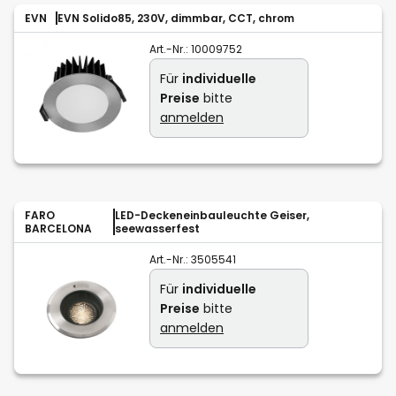
EVN
EVN Solido85, 230V, dimmbar, CCT, chrom
Art.-Nr.:
10009752
Für
individuelle
Preise
bitte
anmelden
FARO
LED-Deckeneinbauleuchte Geiser,
BARCELONA
seewasserfest
Art.-Nr.:
3505541
Für
individuelle
Preise
bitte
anmelden