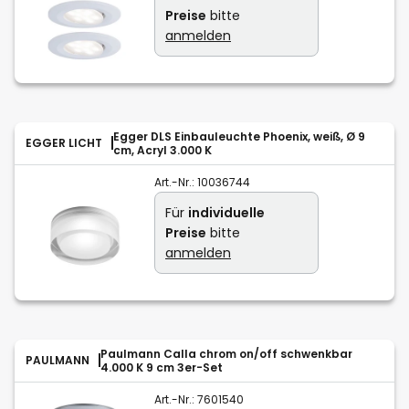
Preise
bitte
anmelden
Egger DLS Einbauleuchte Phoenix, weiß, Ø 9
EGGER LICHT
cm, Acryl 3.000 K
Art.-Nr.:
10036744
Für
individuelle
Preise
bitte
anmelden
Paulmann Calla chrom on/off schwenkbar
PAULMANN
4.000 K 9 cm 3er-Set
Art.-Nr.:
7601540