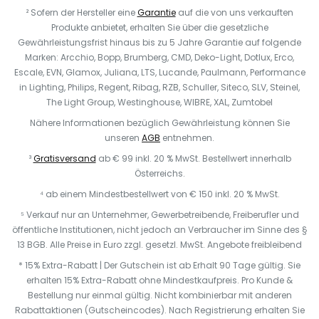
² Sofern der Hersteller eine
Garantie
auf die von uns verkauften
Produkte anbietet, erhalten Sie über die gesetzliche
Gewährleistungsfrist hinaus bis zu 5 Jahre Garantie auf folgende
Marken: Arcchio, Bopp, Brumberg, CMD, Deko-Light, Dotlux, Erco,
Escale, EVN, Glamox, Juliana, LTS, Lucande, Paulmann, Performance
in Lighting, Philips, Regent, Ribag, RZB, Schuller, Siteco, SLV, Steinel,
The Light Group, Westinghouse, WIBRE, XAL, Zumtobel
Nähere Informationen bezüglich Gewährleistung können Sie
unseren
AGB
entnehmen.
³
Gratisversand
ab € 99 inkl. 20 % MwSt. Bestellwert innerhalb
Österreichs.
⁴ ab einem Mindestbestellwert von € 150 inkl. 20 % MwSt.
⁵ Verkauf nur an Unternehmer, Gewerbetreibende, Freiberufler und
öffentliche Institutionen, nicht jedoch an Verbraucher im Sinne des §
13 BGB. Alle Preise in Euro zzgl. gesetzl. MwSt. Angebote freibleibend
* 15% Extra-Rabatt | Der Gutschein ist ab Erhalt 90 Tage gültig. Sie
erhalten 15% Extra-Rabatt ohne Mindestkaufpreis. Pro Kunde &
Bestellung nur einmal gültig. Nicht kombinierbar mit anderen
Rabattaktionen (Gutscheincodes). Nach Registrierung erhalten Sie