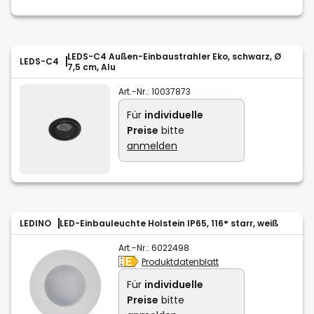
LEDS-C4 Außen-Einbaustrahler Eko, schwarz, Ø
LEDS-C4
7,5 cm, Alu
Art.-Nr.:
10037873
Für
individuelle
Preise
bitte
anmelden
LEDINO
LED-Einbauleuchte Holstein IP65, 116° starr, weiß
Art.-Nr.:
6022498
Produktdatenblatt
Für
individuelle
Preise
bitte