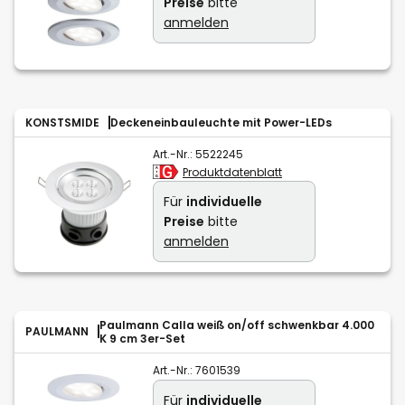
Preise
bitte
anmelden
KONSTSMIDE
Deckeneinbauleuchte mit Power-LEDs
Art.-Nr.:
5522245
Produktdatenblatt
Für
individuelle
Preise
bitte
anmelden
Paulmann Calla weiß on/off schwenkbar 4.000
PAULMANN
K 9 cm 3er-Set
Art.-Nr.:
7601539
Für
individuelle