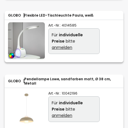
GLOBO
Flexible LED-Tischleuchte Paula, weiß
Art.-Nr.:
4014585
Für
individuelle
Preise
bitte
anmelden
Pendellampe Lowe, sandfarben matt, Ø 38 cm,
GLOBO
Metall
Art.-Nr.:
10042196
Für
individuelle
Preise
bitte
anmelden