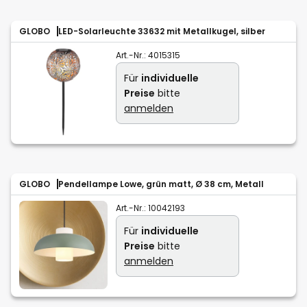
GLOBO
LED-Solarleuchte 33632 mit Metallkugel, silber
Art.-Nr.:
4015315
Für
individuelle
Preise
bitte
anmelden
GLOBO
Pendellampe Lowe, grün matt, Ø 38 cm, Metall
Art.-Nr.:
10042193
Für
individuelle
Preise
bitte
anmelden