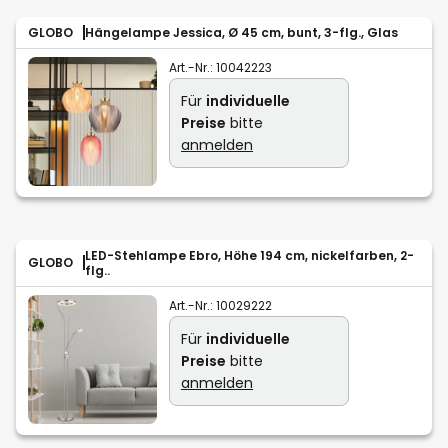
GLOBO
Hängelampe Jessica, Ø 45 cm, bunt, 3-flg., Glas
Art.-Nr.:
10042223
Für
individuelle
Preise
bitte
anmelden
LED-Stehlampe Ebro, Höhe 194 cm, nickelfarben, 2-
GLOBO
flg..
Art.-Nr.:
10029222
Für
individuelle
Preise
bitte
anmelden