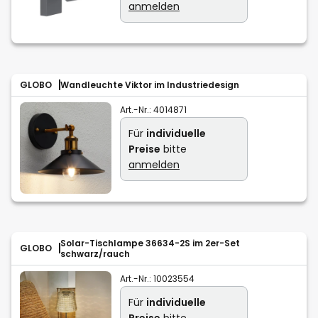
anmelden
GLOBO
Wandleuchte Viktor im Industriedesign
Art.-Nr.:
4014871
Für
individuelle
Preise
bitte
anmelden
Solar-Tischlampe 36634-2S im 2er-Set
GLOBO
schwarz/rauch
Art.-Nr.:
10023554
Für
individuelle
Preise
bitte