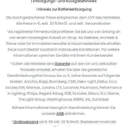
Entsorgungs- und Rückgabehinweis
Hinweis zur Batterieentsorgung
Die durchgestrichenen Preise entsprechen dem UVP des Herstellers.
Alle Preise in €, exkl. 20 % MwSt. und exkl. Versandkosten
¹ Als registrierter Firmenkunde profitieren Sie bei uns von Anfang an
von einem hinterlegten Rabatt im Shop. Als Elektriker, Architekt &
Planer oder für Immobilienverwalter & Hausmeisterdienste erhalten
Sie je nach Bedarf zusätzlich individuelle Konditionen. Für weitere
Informationen sprechen Sie bitte mit Ihrem Kundenberater.
² Sofern der Hersteller eine
Garantie
auf die von uns verkauften
Produkte anbietet, erhalten Sie über die gesetzliche
Gewährleistungsfrist hinaus bis zu 5 Jahre Garantie auf folgende
Marken: Arcchio, Bopp, Brumberg, CMD, Deko-Light, Dotlux, Erco,
Escale, EVN, Glamox, Juliana, LTS, Lucande, Paulmann, Performance
in Lighting, Philips, Regent, Ribag, RZB, Schuller, Siteco, SLV, Steinel,
The Light Group, Westinghouse, WIBRE, XAL, Zumtobel
Nähere Informationen bezüglich Gewährleistung können Sie
unseren
AGB
entnehmen.
³
Gratisversand
ab € 99 inkl. 20 % MwSt. Bestellwert innerhalb