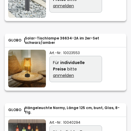
anmelden
Solar-Tischlampe 36634-2A im 2er-Set
GLOBO
schwarz/amber
Art.-Nr.:
10023553
Für
individuelle
Preise
bitte
anmelden
Hängeleuchte Normy, Länge 125 cm, bunt, Glas, 8-
GLOBO
flg.
Art.-Nr.:
10040294