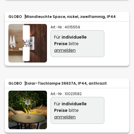
GLOBO
Wandleuchte Space, nickel, zweiflammig, IP44
Art.-Nr.:
4015559
Für
individuelle
Preise
bitte
anmelden
GLOBO
Solar-Tischlampe 36637A, IP44, anthrazit
Art.-Nr.:
10023582
Für
individuelle
Preise
bitte
anmelden