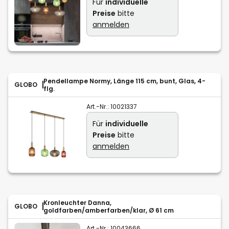
Für
individuelle
Preise
bitte
anmelden
Pendellampe Normy, Länge 115 cm, bunt, Glas, 4-
GLOBO
flg.
Art.-Nr.:
10021337
Für
individuelle
Preise
bitte
anmelden
Kronleuchter Danna,
GLOBO
goldfarben/amberfarben/klar, Ø 61 cm
Art.-Nr.:
10043666