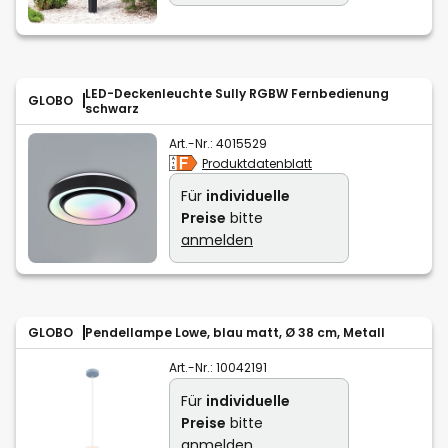
LED-Deckenleuchte Sully RGBW Fernbedienung
GLOBO
schwarz
Art.-Nr.:
4015529
Produktdatenblatt
Für
individuelle
Preise
bitte
anmelden
GLOBO
Pendellampe Lowe, blau matt, Ø 38 cm, Metall
Art.-Nr.:
10042191
Für
individuelle
Preise
bitte
anmelden