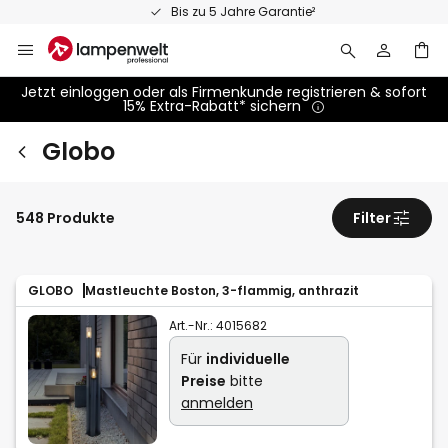
Zum
Bis zu 5 Jahre Garantie²
Inhalt
springen
Jetzt einloggen oder als Firmenkunde registrieren & sofort
15% Extra-Rabatt* sichern
Globo
548 Produkte
Filter
GLOBO
Mastleuchte Boston, 3-flammig, anthrazit
Art.-Nr.:
4015682
Für
individuelle
Preise
bitte
anmelden