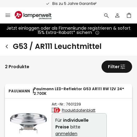
Zum
Bis zu 5 Jahre Garantie²
Inhalt
springen
Jetzt einloggen oder als Firmenkunde registrieren & sofort
15% Extra-Rabatt* sichern
G53 / AR111 Leuchtmittel
2 Produkte
Filter
Paulmann LED-Reflektor G53 AR111 8W 12V 24°
PAULMANN
2.700K
Art.-Nr.:
7601239
Produktdatenblatt
Für
individuelle
Preise
bitte
anmelden