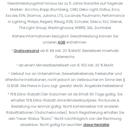
Gewährleistungsfrist hinaus bis zu 5 Jahre Garantie auf folgende
Marken: Arcchio, Bopp, Brumberg, CMD, Deko-Light, Dotlux, Erco,
Escale, EVN, Glamox, Juliana, LTS, Lucande, Paulmann, Performance
in Lighting, Philips, Regent, Ribag, RZB, Schuller, Siteco, SLV, Steinel,
The Light Group, Westinghouse, WIBRE, XAL, Zumtobel
Nähere Informationen bezüglich Gewährleistung können Sie
unseren
AGB
entnehmen.
³
Gratisversand
ab € 99 inkl. 20 % MwSt. Bestellwert innerhalb
Österreichs.
⁴ ab einem Mindestbestellwert von € 150 inkl. 20 % MwSt.
⁵ Verkauf nur an Unternehmer, Gewerbetreibende, Freiberufler und
öffentliche Institutionen, nicht jedoch an Verbraucher im Sinne des §
13 BGB. Alle Preise in Euro zzgl. gesetzl. MwSt. Angebote freibleibend
* 15% Extra-Rabatt | Der Gutschein ist ab Erhalt 90 Tage gültig. Sie
erhalten 15% Extra-Rabatt ohne Mindestkaufpreis. Pro Kunde &
Bestellung nur einmal gültig. Nicht kombinierbar mit anderen
Rabattaktionen (Gutscheincodes). Nach Registrierung erhalten Sie
den Treue-Status "Basic". Nicht nachträglich von der Rechnung
abziehbar. N
icht gültig für Leuchten
diese Hersteller
.