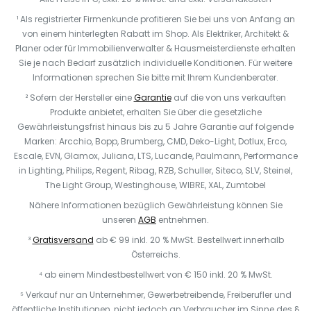
¹ Als registrierter Firmenkunde profitieren Sie bei uns von Anfang an
von einem hinterlegten Rabatt im Shop. Als Elektriker, Architekt &
Planer oder für Immobilienverwalter & Hausmeisterdienste erhalten
Sie je nach Bedarf zusätzlich individuelle Konditionen. Für weitere
Informationen sprechen Sie bitte mit Ihrem Kundenberater.
² Sofern der Hersteller eine
Garantie
auf die von uns verkauften
Produkte anbietet, erhalten Sie über die gesetzliche
Gewährleistungsfrist hinaus bis zu 5 Jahre Garantie auf folgende
Marken: Arcchio, Bopp, Brumberg, CMD, Deko-Light, Dotlux, Erco,
Escale, EVN, Glamox, Juliana, LTS, Lucande, Paulmann, Performance
in Lighting, Philips, Regent, Ribag, RZB, Schuller, Siteco, SLV, Steinel,
The Light Group, Westinghouse, WIBRE, XAL, Zumtobel
Nähere Informationen bezüglich Gewährleistung können Sie
unseren
AGB
entnehmen.
³
Gratisversand
ab € 99 inkl. 20 % MwSt. Bestellwert innerhalb
Österreichs.
⁴ ab einem Mindestbestellwert von € 150 inkl. 20 % MwSt.
⁵ Verkauf nur an Unternehmer, Gewerbetreibende, Freiberufler und
öffentliche Institutionen, nicht jedoch an Verbraucher im Sinne des §