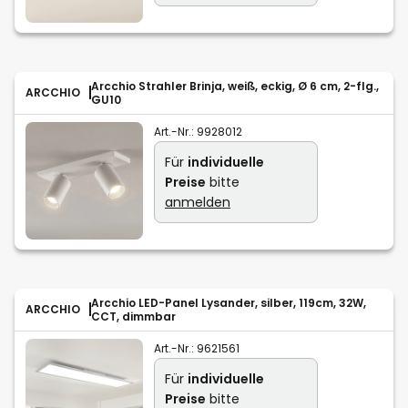
Arcchio Strahler Brinja, weiß, eckig, Ø 6 cm, 2-flg.,
ARCCHIO
GU10
Art.-Nr.:
9928012
Für
individuelle
Preise
bitte
anmelden
Arcchio LED-Panel Lysander, silber, 119cm, 32W,
ARCCHIO
CCT, dimmbar
Art.-Nr.:
9621561
Für
individuelle
Preise
bitte