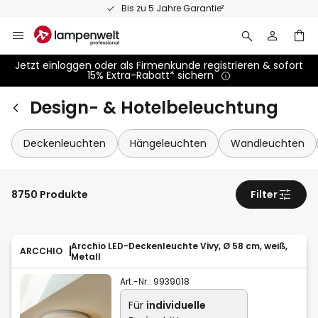
Zum
Bis zu 5 Jahre Garantie²
Inhalt
springen
Jetzt einloggen oder als Firmenkunde registrieren & sofort
15% Extra-Rabatt* sichern
Design- & Hotelbeleuchtung
Deckenleuchten
Hängeleuchten
Wandleuchten
8750 Produkte
Filter
Arcchio LED-Deckenleuchte Vivy, Ø 58 cm, weiß,
ARCCHIO
Metall
Art.-Nr.:
9939018
Für
individuelle