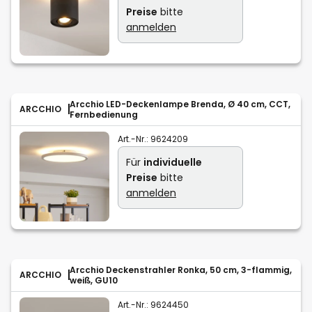
Preise
bitte
anmelden
Arcchio LED-Deckenlampe Brenda, Ø 40 cm, CCT,
ARCCHIO
Fernbedienung
Art.-Nr.:
9624209
Für
individuelle
Preise
bitte
anmelden
Arcchio Deckenstrahler Ronka, 50 cm, 3-flammig,
ARCCHIO
weiß, GU10
Art.-Nr.:
9624450