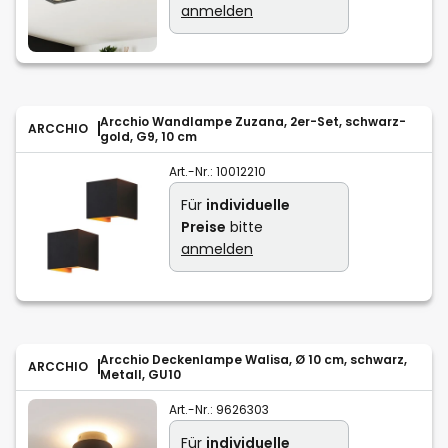
anmelden
Arcchio Wandlampe Zuzana, 2er-Set, schwarz-
ARCCHIO
gold, G9, 10 cm
Art.-Nr.:
10012210
Für
individuelle
Preise
bitte
anmelden
Arcchio Deckenlampe Walisa, Ø 10 cm, schwarz,
ARCCHIO
Metall, GU10
Art.-Nr.:
9626303
Für
individuelle