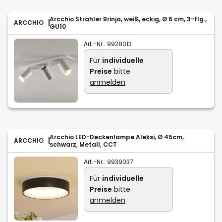
Arcchio Strahler Brinja, weiß, eckig, Ø 6 cm, 3-flg.,
ARCCHIO
GU10
Art.-Nr.:
9928013
Für
individuelle
Preise
bitte
anmelden
Arcchio LED-Deckenlampe Aleksi, Ø 45cm,
ARCCHIO
schwarz, Metall, CCT
Art.-Nr.:
9939037
Für
individuelle
Preise
bitte
anmelden