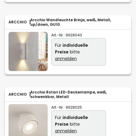
Arcchio Wandleuchte Brinja, weiß, Metall,
ARCCHIO
up/down, GU10
Art.-Nr.:
9928043
Für
individuelle
Preise
bitte
anmelden
Arcchio Rotari LED-Deckenlampe, weiß,
ARCCHIO
schwenkbar, Metall
Art.-Nr.:
9928025
Für
individuelle
Preise
bitte
anmelden