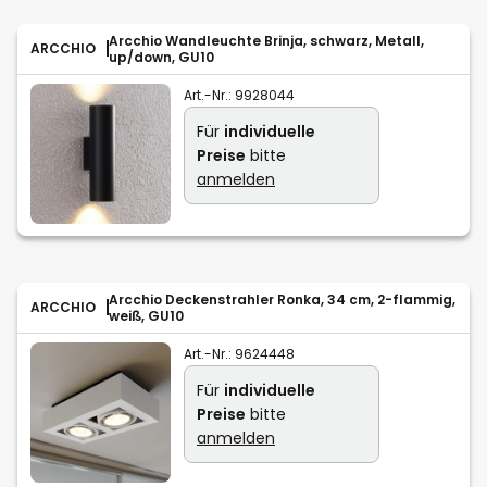
Arcchio Wandleuchte Brinja, schwarz, Metall,
ARCCHIO
up/down, GU10
Art.-Nr.:
9928044
Für
individuelle
Preise
bitte
anmelden
Arcchio Deckenstrahler Ronka, 34 cm, 2-flammig,
ARCCHIO
weiß, GU10
Art.-Nr.:
9624448
Für
individuelle
Preise
bitte
anmelden