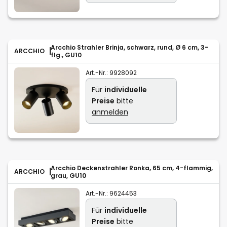
Arcchio Strahler Brinja, schwarz, rund, Ø 6 cm, 3-
ARCCHIO
flg., GU10
Art.-Nr.:
9928092
Für
individuelle
Preise
bitte
anmelden
Arcchio Deckenstrahler Ronka, 65 cm, 4-flammig,
ARCCHIO
grau, GU10
Art.-Nr.:
9624453
Für
individuelle
Preise
bitte