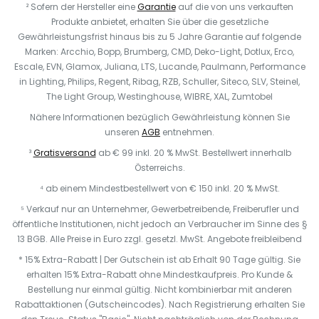
² Sofern der Hersteller eine
Garantie
auf die von uns verkauften
Produkte anbietet, erhalten Sie über die gesetzliche
Gewährleistungsfrist hinaus bis zu 5 Jahre Garantie auf folgende
Marken: Arcchio, Bopp, Brumberg, CMD, Deko-Light, Dotlux, Erco,
Escale, EVN, Glamox, Juliana, LTS, Lucande, Paulmann, Performance
in Lighting, Philips, Regent, Ribag, RZB, Schuller, Siteco, SLV, Steinel,
The Light Group, Westinghouse, WIBRE, XAL, Zumtobel
Nähere Informationen bezüglich Gewährleistung können Sie
unseren
AGB
entnehmen.
³
Gratisversand
ab € 99 inkl. 20 % MwSt. Bestellwert innerhalb
Österreichs.
⁴ ab einem Mindestbestellwert von € 150 inkl. 20 % MwSt.
⁵ Verkauf nur an Unternehmer, Gewerbetreibende, Freiberufler und
öffentliche Institutionen, nicht jedoch an Verbraucher im Sinne des §
13 BGB. Alle Preise in Euro zzgl. gesetzl. MwSt. Angebote freibleibend
* 15% Extra-Rabatt | Der Gutschein ist ab Erhalt 90 Tage gültig. Sie
erhalten 15% Extra-Rabatt ohne Mindestkaufpreis. Pro Kunde &
Bestellung nur einmal gültig. Nicht kombinierbar mit anderen
Rabattaktionen (Gutscheincodes). Nach Registrierung erhalten Sie