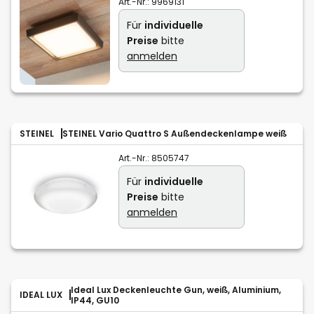
Art.-Nr.:
9969131
Für
individuelle
Preise
bitte
anmelden
STEINEL
STEINEL Vario Quattro S Außendeckenlampe weiß
Art.-Nr.:
8505747
Für
individuelle
Preise
bitte
anmelden
Ideal Lux Deckenleuchte Gun, weiß, Aluminium,
IDEAL LUX
IP44, GU10