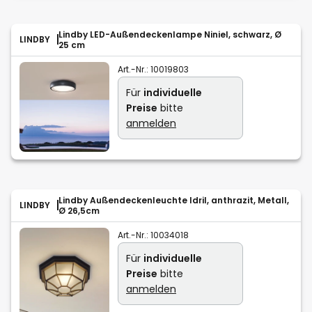
Lindby LED-Außendeckenlampe Niniel, schwarz, Ø
LINDBY
25 cm
Art.-Nr.:
10019803
Für
individuelle
Preise
bitte
anmelden
Lindby Außendeckenleuchte Idril, anthrazit, Metall,
LINDBY
Ø 26,5cm
Art.-Nr.:
10034018
Für
individuelle
Preise
bitte
anmelden