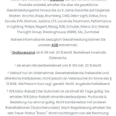
Produkte anbietet, erhalten Sie über die gesetzliche
Gewährleistungsfrist hinaus bis zu 5 Jahre Garantie auf folgende
Marken: Arcchio, Bopp, Brumberg, CMD, Deko-Light, Dotlux, Erco,
Escale, EVN, Glamox, Juliana, LTS, Lucande, Paulmann, Performance
in Lighting, Philips, Regent, Ribag, RZB, Schuller, Siteco, SLV, Steinel,
The Light Group, Westinghouse, WIBRE, XAL, Zumtobel
Nähere Informationen bezüglich Gewährleistung können Sie
unseren
AGB
entnehmen.
³
Gratisversand
ab € 99 inkl. 20 % MwSt. Bestellwert innerhalb
Österreichs.
⁴ ab einem Mindestbestellwert von € 150 inkl. 20 % MwSt.
⁵ Verkauf nur an Unternehmer, Gewerbetreibende, Freiberufler und
öffentliche Institutionen, nicht jedoch an Verbraucher im Sinne des §
13 BGB. Alle Preise in Euro zzgl. gesetzl. MwSt. Angebote freibleibend
* 15% Extra-Rabatt | Der Gutschein ist ab Erhalt 90 Tage gültig. Sie
erhalten 15% Extra-Rabatt ohne Mindestkaufpreis. Pro Kunde &
Bestellung nur einmal gültig. Nicht kombinierbar mit anderen
Rabattaktionen (Gutscheincodes). Nach Registrierung erhalten Sie
den Treue-Status "Basic". Nicht nachträglich von der Rechnung