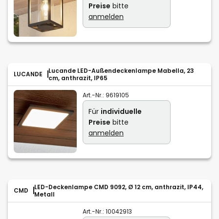
Preise
bitte
anmelden
Lucande LED-Außendeckenlampe Mabella, 23
LUCANDE
cm, anthrazit, IP65
Art.-Nr.:
9619105
Für
individuelle
Preise
bitte
anmelden
LED-Deckenlampe CMD 9092, Ø 12 cm, anthrazit, IP44,
CMD
Metall
Art.-Nr.:
10042913