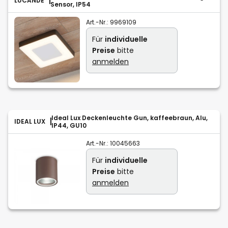
LUCANDE
Sensor, IP54
Art.-Nr.:
9969109
Für
individuelle
Preise
bitte
anmelden
Ideal Lux Deckenleuchte Gun, kaffeebraun, Alu,
IDEAL LUX
IP44, GU10
Art.-Nr.:
10045663
Für
individuelle
Preise
bitte
anmelden