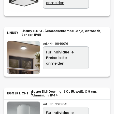
anmelden
Lindby LED-Außendeckenlampe Lahja, anthrazit,
LINDBY
Sensor, IP65
Art.-Nr.:
9949016
Für
individuelle
Preise
bitte
anmelden
Egger DLS Downlight CL 15, weiß, Ø 9 cm,
EGGER LICHT
Aluminium, IP44
Art.-Nr.:
3023045
Für
individuelle