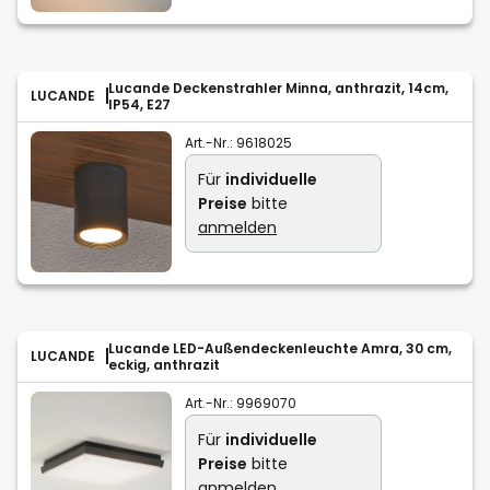
Lucande Deckenstrahler Minna, anthrazit, 14cm,
LUCANDE
IP54, E27
Art.-Nr.:
9618025
Für
individuelle
Preise
bitte
anmelden
Lucande LED-Außendeckenleuchte Amra, 30 cm,
LUCANDE
eckig, anthrazit
Art.-Nr.:
9969070
Für
individuelle
Preise
bitte
anmelden