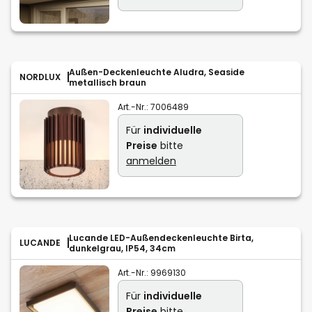
Außen-Deckenleuchte Aludra, Seaside
NORDLUX
metallisch braun
Art.-Nr.:
7006489
Für
individuelle
Preise
bitte
anmelden
Lucande LED-Außendeckenleuchte Birta,
LUCANDE
dunkelgrau, IP54, 34cm
Art.-Nr.:
9969130
Für
individuelle
Preise
bitte