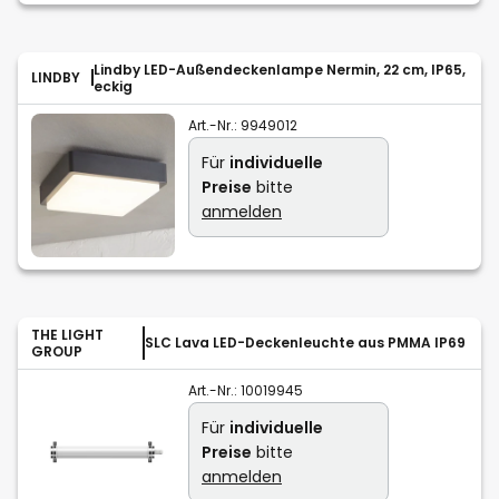
Lindby LED-Außendeckenlampe Nermin, 22 cm, IP65,
LINDBY
eckig
Art.-Nr.:
9949012
Für
individuelle
Preise
bitte
anmelden
THE LIGHT
SLC Lava LED-Deckenleuchte aus PMMA IP69
GROUP
Art.-Nr.:
10019945
Für
individuelle
Preise
bitte
anmelden