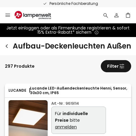
Zum
Persönliche Fachberatung
Inhalt
springen
Jetzt einloggen oder als Firmenkunde registrieren & sofort
15% Extra-Rabatt* sichern
Aufbau-Deckenleuchten Außen
297 Produkte
Filter
Lucande LED-Außendeckenleuchte Henni, Sensor,
LUCANDE
30x30 cm, IP65
Art.-Nr.:
9619114
Für
individuelle
Preise
bitte
anmelden