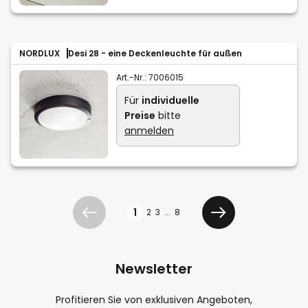
NORDLUX
Desi 28 - eine Deckenleuchte für außen
Art.-Nr.:
7006015
Für
individuelle
Preise
bitte
anmelden
Seite
1
2
3
...
8
Zurück
Weiter
Newsletter
Profitieren Sie von exklusiven Angeboten,