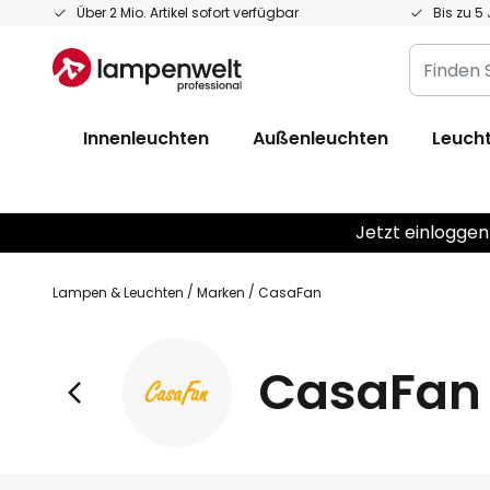
Zum
Über 2 Mio. Artikel sofort verfügbar
Bis zu 5
Inhalt
Finden
springen
Sie
Ihre
Innenleuchten
Außenleuchten
Leucht
Leuchte...
Jetzt einloggen
Lampen & Leuchten
Marken
CasaFan
CasaFan