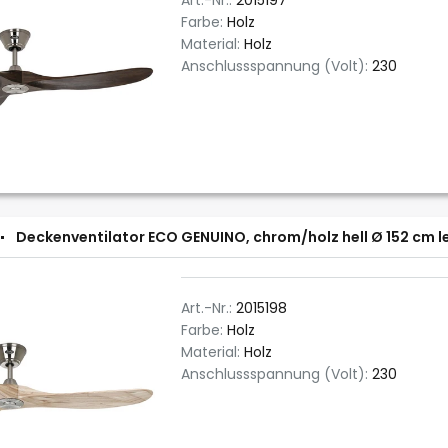
Art.-Nr.:
2015197
Farbe:
Holz
Material:
Holz
Anschlussspannung (Volt):
230
Deckenventilator ECO GENUINO, chrom/holz hell Ø 152 cm l
Art.-Nr.:
2015198
Farbe:
Holz
Material:
Holz
Anschlussspannung (Volt):
230