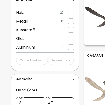
Material
Holz
27
Metall
12
Kunststoff
9
Glas
4
Aluminium
3
CASAFAN
Zurücksetzen
Anwenden
Abmaße
Höhe (cm)
Ab
An