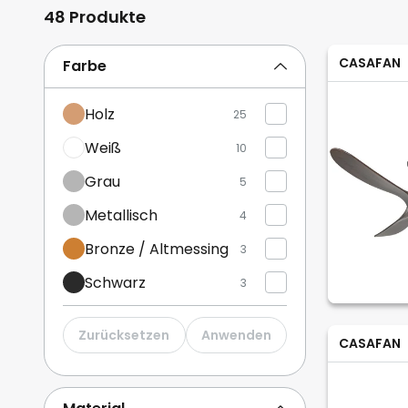
48 Produkte
CASAFAN
Farbe
Holz
25
Weiß
10
Grau
5
Metallisch
4
Bronze / Altmessing
3
Schwarz
3
Braun / Rost
1
Zurücksetzen
Anwenden
CASAFAN