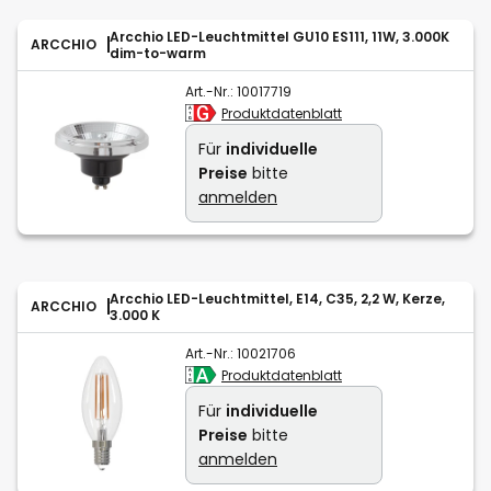
Arcchio LED-Leuchtmittel GU10 ES111, 11W, 3.000K
ARCCHIO
dim-to-warm
Art.-Nr.:
10017719
Produktdatenblatt
Für
individuelle
Preise
bitte
anmelden
Arcchio LED-Leuchtmittel, E14, C35, 2,2 W, Kerze,
ARCCHIO
3.000 K
Art.-Nr.:
10021706
Produktdatenblatt
Für
individuelle
Preise
bitte
anmelden