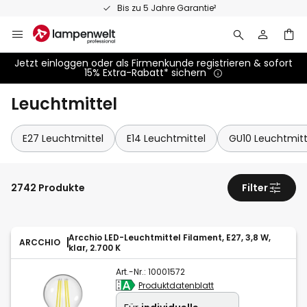
Zum
Bis zu 5 Jahre Garantie²
Inhalt
springen
Jetzt einloggen oder als Firmenkunde registrieren & sofort
15% Extra-Rabatt* sichern
Leuchtmittel
E27 Leuchtmittel
E14 Leuchtmittel
GU10 Leuchtmitt
2742 Produkte
Filter
Arcchio LED-Leuchtmittel Filament, E27, 3,8 W,
ARCCHIO
klar, 2.700 K
Art.-Nr.:
10001572
Produktdatenblatt