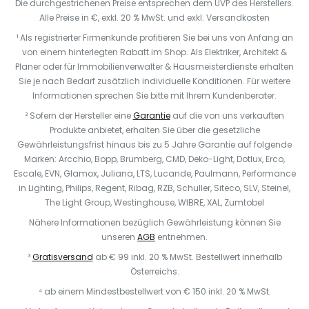
Die durchgestrichenen Preise entsprechen dem UVP des Herstellers.
Alle Preise in €, exkl. 20 % MwSt. und exkl. Versandkosten
¹ Als registrierter Firmenkunde profitieren Sie bei uns von Anfang an
von einem hinterlegten Rabatt im Shop. Als Elektriker, Architekt &
Planer oder für Immobilienverwalter & Hausmeisterdienste erhalten
Sie je nach Bedarf zusätzlich individuelle Konditionen. Für weitere
Informationen sprechen Sie bitte mit Ihrem Kundenberater.
² Sofern der Hersteller eine
Garantie
auf die von uns verkauften
Produkte anbietet, erhalten Sie über die gesetzliche
Gewährleistungsfrist hinaus bis zu 5 Jahre Garantie auf folgende
Marken: Arcchio, Bopp, Brumberg, CMD, Deko-Light, Dotlux, Erco,
Escale, EVN, Glamox, Juliana, LTS, Lucande, Paulmann, Performance
in Lighting, Philips, Regent, Ribag, RZB, Schuller, Siteco, SLV, Steinel,
The Light Group, Westinghouse, WIBRE, XAL, Zumtobel
Nähere Informationen bezüglich Gewährleistung können Sie
unseren
AGB
entnehmen.
³
Gratisversand
ab € 99 inkl. 20 % MwSt. Bestellwert innerhalb
Österreichs.
⁴ ab einem Mindestbestellwert von € 150 inkl. 20 % MwSt.