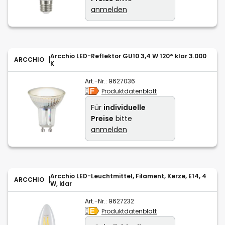
anmelden
Arcchio LED-Reflektor GU10 3,4 W 120° klar 3.000
ARCCHIO
K
Art.-Nr.:
9627036
Produktdatenblatt
Für
individuelle
Preise
bitte
anmelden
Arcchio LED-Leuchtmittel, Filament, Kerze, E14, 4
ARCCHIO
W, klar
Art.-Nr.:
9627232
Produktdatenblatt