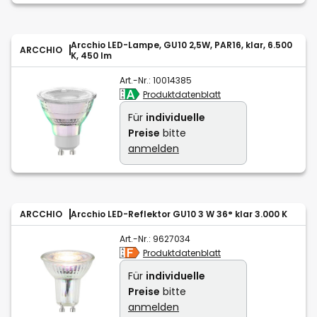
Arcchio LED-Lampe, GU10 2,5W, PAR16, klar, 6.500
ARCCHIO
K, 450 lm
Art.-Nr.:
10014385
Produktdatenblatt
Für
individuelle
Preise
bitte
anmelden
ARCCHIO
Arcchio LED-Reflektor GU10 3 W 36° klar 3.000 K
Art.-Nr.:
9627034
Produktdatenblatt
Für
individuelle
Preise
bitte
anmelden