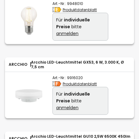
Art.-Nr.:
9948010
Produktdatenblatt
Für
individuelle
Preise
bitte
anmelden
Arcchio LED-Leuchtmittel GX53, 6 W, 3.000 K, Ø
ARCCHIO
7,5 cm
Art.-Nr.:
9916020
Produktdatenblatt
Für
individuelle
Preise
bitte
anmelden
Arcchio LED-Leuchtmittel GU10 2,5W 6500K 450lm
ARCCHIO