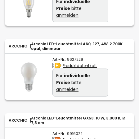
Für
individuelle
Preise
bitte
anmelden
Arcchio LED-Leuchtmittel A60, E27, 4W, 2.700K
ARCCHIO
opal, dimmbar
Art.-Nr.:
9627229
Produktdatenblatt
Für
individuelle
Preise
bitte
anmelden
Arcchio LED-Leuchtmittel GX53, 10 W, 3.000 K, Ø
ARCCHIO
7,5 cm
Art.-Nr.:
9916022