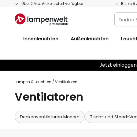
Zum
Über 2 Mio. Artikel sofort verfügbar
Bis zu 5
Inhalt
Finden
springen
Sie
Ihre
Innenleuchten
Außenleuchten
Leucht
Leuchte...
Jetzt einloggen
Lampen & Leuchten
Ventilatoren
Ventilatoren
Deckenventilatoren Modern
Tisch- und Stand-Ven