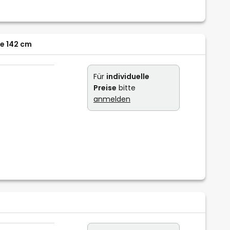
se 142 cm
Für
individuelle
Preise
bitte
anmelden