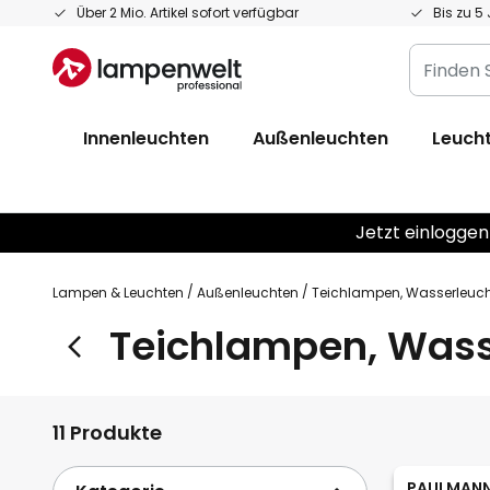
Zum
Über 2 Mio. Artikel sofort verfügbar
Bis zu 5
Inhalt
Finden
springen
Sie
Ihre
Innenleuchten
Außenleuchten
Leucht
Leuchte...
Jetzt einloggen
Lampen & Leuchten
Außenleuchten
Teichlampen, Wasserleuc
Teichlampen, Wass
11 Produkte
PAULMAN