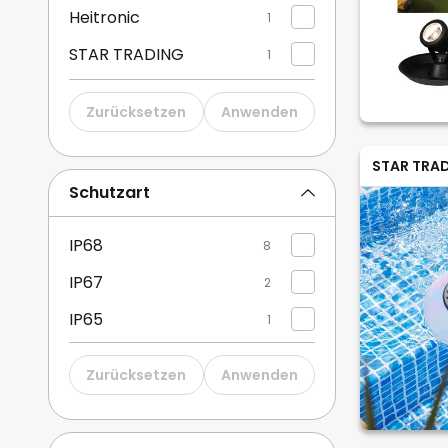
Heitronic
1
STAR TRADING
1
dot-spot
1
Zurücksetzen
Anwenden
STAR TRA
Schutzart
IP68
8
IP67
2
IP65
1
Zurücksetzen
Anwenden