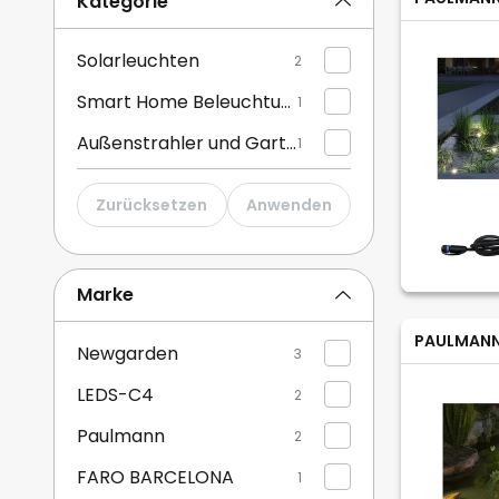
Kategorie
Solarleuchten
2
Smart Home Beleuchtung
1
Außenstrahler und Gartenstrahler
1
Zurücksetzen
Anwenden
Marke
PAULMAN
Newgarden
3
LEDS-C4
2
Paulmann
2
FARO BARCELONA
1