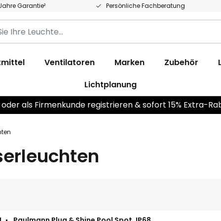
 Jahre Garantie²
Persönliche Fachberatung
mittel
Ventilatoren
Marken
Zubehör
Lichtplanung
 oder als Firmenkunde registrieren & sofort 15% Extra-Ra
hten
erleuchten
N
Paulmann Plug & Shine Pool Spot, IP68