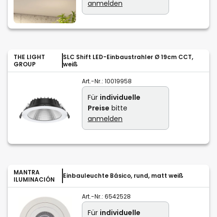
anmelden
THE LIGHT
SLC Shift LED-Einbaustrahler Ø 19cm CCT,
GROUP
weiß
Art.-Nr.:
10019958
Für
individuelle
Preise
bitte
anmelden
MANTRA
Einbauleuchte Básico, rund, matt weiß
ILUMINACIÓN
Art.-Nr.:
6542528
Für
individuelle