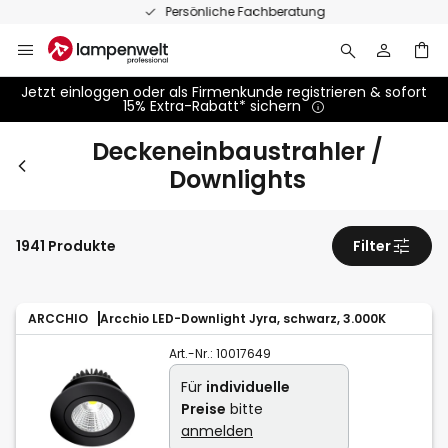
Zum
Persönliche Fachberatung
Inhalt
springen
Jetzt einloggen oder als Firmenkunde registrieren & sofort
15% Extra-Rabatt* sichern
Deckeneinbaustrahler /
Downlights
1941 Produkte
Filter
ARCCHIO
Arcchio LED-Downlight Jyra, schwarz, 3.000K
Art.-Nr.:
10017649
Für
individuelle
Preise
bitte
anmelden