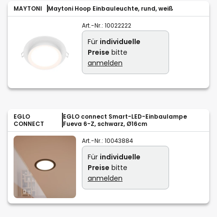
MAYTONI
Maytoni Hoop Einbauleuchte, rund, weiß
Art.-Nr.:
10022222
Für
individuelle
Preise
bitte
anmelden
EGLO
EGLO connect Smart-LED-Einbaulampe
CONNECT
Fueva 6-Z, schwarz, Ø16cm
Art.-Nr.:
10043884
Für
individuelle
Preise
bitte
anmelden