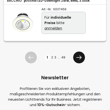
ARCCHIO
Arcchio LED-Downlight Zarik, weiß, 3.000K
Art.-Nr.:
10017456
Für
individuelle
Preise
bitte
anmelden
Seite
1
2
3
...
49
Zurück
Weiter
Newsletter
Profitieren Sie von exklusiven Angeboten,
maßgeschneiderten Produktempfehlungen und den
neuesten Lichttrends für Ihr Business. Jetzt registrieren
und
10%-Gutschein
⁴ sichern.