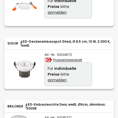
Für
individuelle
Preise
bitte
anmelden
LED-Deckeneinbauspot Diled, Ø 8,5 cm, 10 W, 3.000 K,
SIGOR
weiß
Art.-Nr.:
10024572
Produktdatenblatt
Für
individuelle
Preise
bitte
anmelden
LED-Einbauleuchte Desi, weiß, Ø9cm, dimmbar,
BRILONER
3000K
Art.-Nr.:
10035227