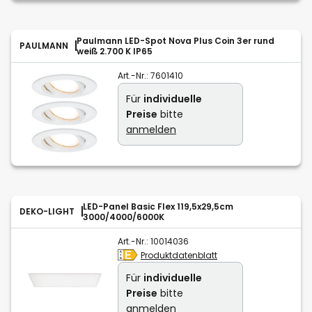
Paulmann LED-Spot Nova Plus Coin 3er rund
PAULMANN
weiß 2.700 K IP65
Art.-Nr.:
7601410
Für
individuelle
Preise
bitte
anmelden
LED-Panel Basic Flex 119,5x29,5cm
DEKO-LIGHT
3000/4000/6000K
Art.-Nr.:
10014036
Produktdatenblatt
Für
individuelle
Preise
bitte
anmelden