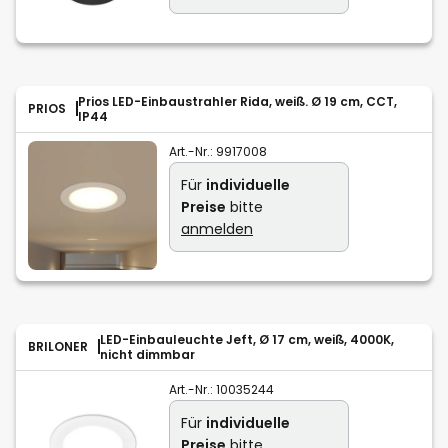
Prios LED-Einbaustrahler Rida, weiß. Ø 19 cm, CCT,
PRIOS
IP44
Art.-Nr.:
9917008
Für
individuelle
Preise
bitte
anmelden
LED-Einbauleuchte Jeft, Ø 17 cm, weiß, 4000K,
BRILONER
nicht dimmbar
Art.-Nr.:
10035244
Für
individuelle
Preise
bitte