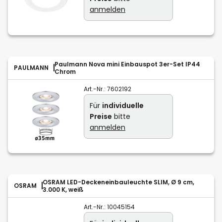
anmelden
Paulmann Nova mini Einbauspot 3er-Set IP44
PAULMANN
Chrom
Art.-Nr.:
7602192
Für
individuelle
Preise
bitte
anmelden
OSRAM LED-Deckeneinbauleuchte SLIM, Ø 9 cm,
OSRAM
3.000 K, weiß
Art.-Nr.:
10045154