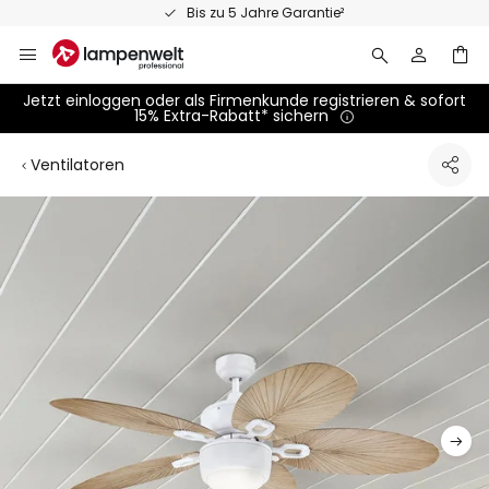
Zum
Bis zu 5 Jahre Garantie²
Inhalt
springen
Jetzt einloggen oder als Firmenkunde registrieren & sofort
15% Extra-Rabatt* sichern
Ventilatoren
Zum
Ende
der
Bildgalerie
springen