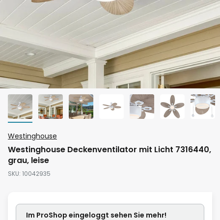
Zum
Westinghouse
Anfang
Westinghouse Deckenventilator mit Licht 7316440,
der
grau, leise
Bildgalerie
SKU
10042935
springen
Im ProShop
eingeloggt
sehen Sie mehr!