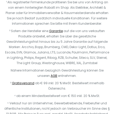
¹ Als registrierter Firmenkunde profitieren Sie bei uns von Anfang an
von einem hinterlegten Rabatt im Shop. Als Elektriker, Architekt &
Planer oder für Immobilienverwalter & Hausmeisterdienste erhalten
Sie je nach Bedarf zusätzlich individuelle Konditionen. Für weitere
Informationen sprechen Sie bitte mit Ihrem Kundenberater.
² Sofern der Hersteller eine
Garantie
auf die von uns verkauften
Produkte anbietet, erhalten Sie über die gesetzliche
Gewährleistungsfrist hinaus bis zu 5 Jahre Garantie auf folgende
Marken: Arcchio, Bopp, Brumberg, CMD, Deko-Light, Dotlux, Erco,
Escale, EVN, Glamox, Juliana, LTS, Lucande, Paulmann, Performance
in Lighting, Philips, Regent, Ribag, RZB, Schuller, Siteco, SLV, Steinel,
The Light Group, Westinghouse, WIBRE, XAL, Zumtobel
Nähere Informationen bezüglich Gewährleistung können Sie
unseren
AGB
entnehmen.
³
Gratisversand
ab € 99 inkl. 20 % MwSt. Bestellwert innerhalb
Österreichs.
⁴ ab einem Mindestbestellwert von € 150 inkl. 20 % MwSt.
⁵ Verkauf nur an Unternehmer, Gewerbetreibende, Freiberufler und
öffentliche Institutionen, nicht jedoch an Verbraucher im Sinne des §
13 BGB. Alle Preise in Euro zzgl. gesetzl. MwSt. Angebote freibleibend