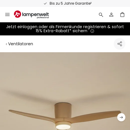
Zum
Bis zu 5 Jahre Garantie²
Inhalt
springen
Jetzt einloggen oder als Firmenkunde registrieren & sofort
15% Extra-Rabatt* sichern
Ventilatoren
Zum
Ende
der
Bildgalerie
springen