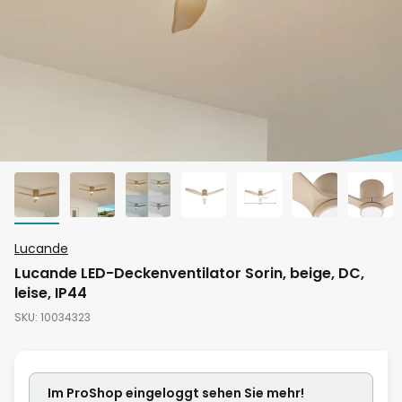
Zum
Lucande
Anfang
Lucande LED-Deckenventilator Sorin, beige, DC,
der
leise, IP44
Bildgalerie
SKU
10034323
springen
Im ProShop
eingeloggt
sehen Sie mehr!